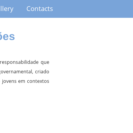
llery
Contacts
ões
 responsabilidade que
overnamental, criado
e jovens em contextos