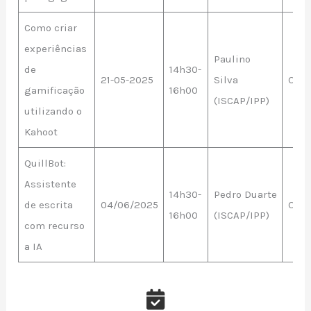
Como criar
experiências
Paulino
de
14h30-
21-05-2025
Silva
Onli
gamificação
16h00
(ISCAP/IPP)
utilizando o
Kahoot
QuillBot:
Assistente
14h30-
Pedro Duarte
de escrita
04/06/2025
Onli
16h00
(ISCAP/IPP)
com recurso
a IA