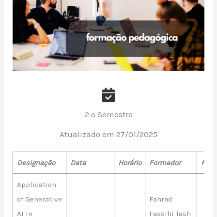
2.º Semestre
Atualizado em 27/01/2025
Designação
Data
Horário
Formador
Form
Application
of Generative
Fahrad
AI in
Fassihi Tash