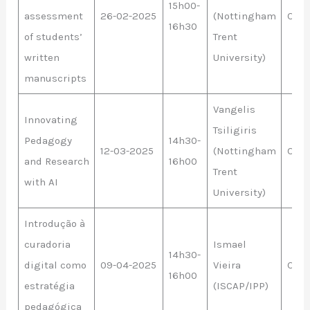
15h00-
assessment
26-02-2025
(Nottingham
Onli
16h30
of students’
Trent
written
University)
manuscripts
Vangelis
Innovating
Tsiligiris
Pedagogy
14h30-
12-03-2025
(Nottingham
Onli
and Research
16h00
Trent
with AI
University)
Introdução à
curadoria
Ismael
14h30-
digital como
09-04-2025
Vieira
Onli
16h00
estratégia
(ISCAP/IPP)
pedagógica