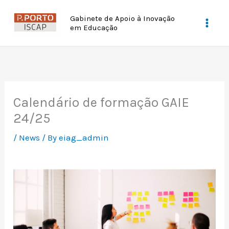
Skip
Gabinete de Apoio à Inovação
to
em Educação
Mai
content
Men
Calendário de formação GAIE
24/25
/
News
/ By
eiag_admin