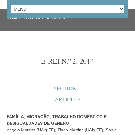
HOME
ARCHIVE
E-REI N.º 2
E-REI N.º 2, 2014
SECTION I.
ARTICLES
FAMÍLIA, MIGRAÇÃO, TRABALHO DOMÉSTICO E
DESIGUALDADES DE GÉNERO
Ângelo Martins (UAlg FE), Tiago Martins (UAlg FE), Sónia