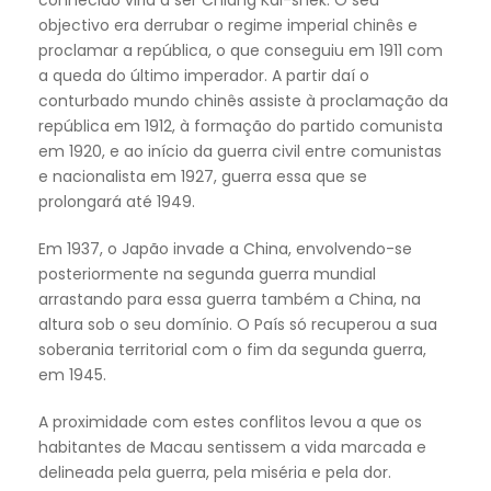
conhecido viria a ser Chiang Kai-shek. O seu
objectivo era derrubar o regime imperial chinês e
proclamar a república, o que conseguiu em 1911 com
a queda do último imperador. A partir daí o
conturbado mundo chinês assiste à proclamação da
república em 1912, à formação do partido comunista
em 1920, e ao início da guerra civil entre comunistas
e nacionalista em 1927, guerra essa que se
prolongará até 1949.
Em 1937, o Japão invade a China, envolvendo-se
posteriormente na segunda guerra mundial
arrastando para essa guerra também a China, na
altura sob o seu domínio. O País só recuperou a sua
soberania territorial com o fim da segunda guerra,
em 1945.
A proximidade com estes conflitos levou a que os
habitantes de Macau sentissem a vida marcada e
delineada pela guerra, pela miséria e pela dor.