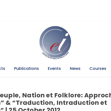
cts
Publications
Events
News
Courses
euple, Nation et Folklore: Approc
s” & “Traduction, Intraduction et
” | 25 October 2012