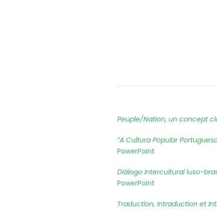
Peuple/Nation, un concept c
“A Cultura Popular Portugues
PowerPoint
Diálogo Intercultural luso-bra
P
o
werPoint
Traduction, Intraduction et Int