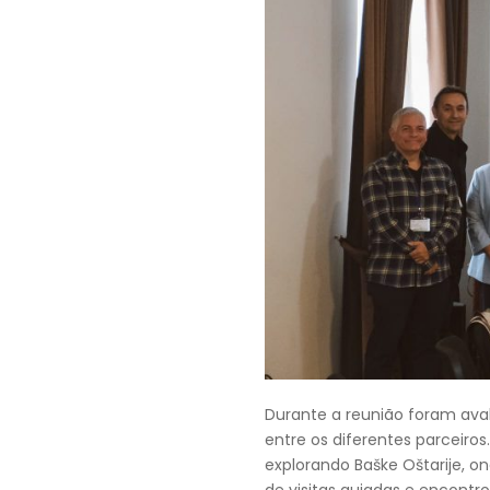
Durante a reunião foram aval
entre os diferentes parceiro
explorando Baške Oštarije, o
de visitas guiadas e encont