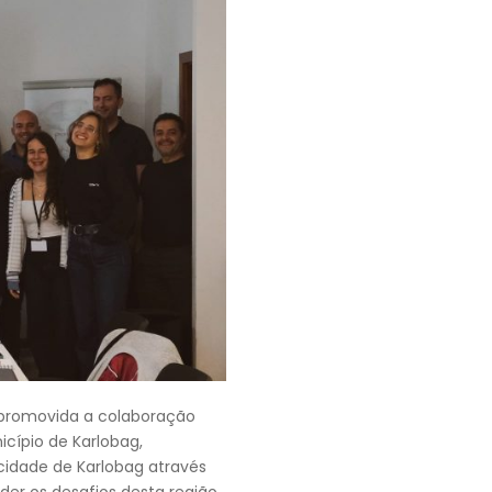
e promovida a colaboração
icípio de Karlobag,
cidade de Karlobag através
er os desafios desta região