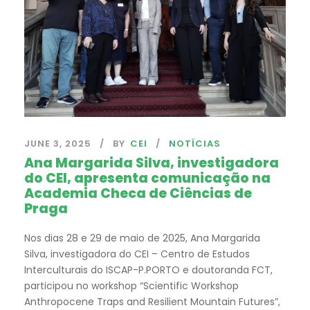
JUNE 3, 2025
BY
CEI
NOTÍCIAS
Ana Margarida Silva, investigadora
do CEI, apresenta comunicação na
Academia Checa de Ciências de
Praga
Nos dias 28 e 29 de maio de 2025, Ana Margarida
Silva, investigadora do CEI – Centro de Estudos
Interculturais do ISCAP-P.PORTO e doutoranda FCT,
participou no workshop “Scientific Workshop
Anthropocene Traps and Resilient Mountain Futures”,