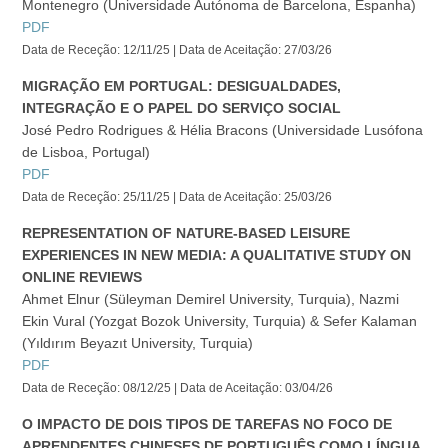
Montenegro (Universidade Autónoma de Barcelona, Espanha)
PDF
Data de Receção: 12/11/25 | Data de Aceitação: 27/03/26
MIGRAÇÃO EM PORTUGAL: DESIGUALDADES,
INTEGRAÇÃO E O PAPEL DO SERVIÇO SOCIAL
José Pedro Rodrigues & Hélia Bracons (Universidade Lusófona
de Lisboa, Portugal)
PDF
Data de Receção: 25/11/25 | Data de Aceitação: 25/03/26
REPRESENTATION OF NATURE-BASED LEISURE
EXPERIENCES IN NEW MEDIA: A QUALITATIVE STUDY ON
ONLINE REVIEWS
Ahmet Elnur (Süleyman Demirel University, Turquia), Nazmi
Ekin Vural (Yozgat Bozok University, Turquia) & Sefer Kalaman
(Yıldırım Beyazıt University, Turquia)
PDF
Data de Receção: 08/12/25 | Data de Aceitação: 03/04/26
O IMPACTO DE DOIS TIPOS DE TAREFAS NO FOCO DE
APRENDENTES CHINESES DE PORTUGUÊS COMO LÍNGUA