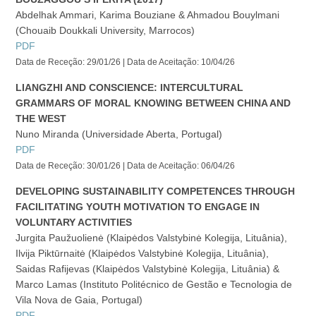
Abdelhak Ammari, Karima Bouziane & Ahmadou Bouylmani
(Chouaib Doukkali University, Marrocos)
PDF
Data de Receção: 29/01/26 | Data de Aceitação: 10/04/26
LIANGZHI AND CONSCIENCE: INTERCULTURAL
GRAMMARS OF MORAL KNOWING BETWEEN CHINA AND
THE WEST
Nuno Miranda (Universidade Aberta, Portugal)
PDF
Data de Receção: 30/01/26 | Data de Aceitação: 06/04/26
DEVELOPING SUSTAINABILITY COMPETENCES THROUGH
FACILITATING YOUTH MOTIVATION TO ENGAGE IN
VOLUNTARY ACTIVITIES
Jurgita Paužuolienė (Klaipėdos Valstybinė Kolegija, Lituânia),
Ilvija Piktūrnaitė (Klaipėdos Valstybinė Kolegija, Lituânia),
Saidas Rafijevas (Klaipėdos Valstybinė Kolegija, Lituânia) &
Marco Lamas (Instituto Politécnico de Gestão e Tecnologia de
Vila Nova de Gaia, Portugal)
PDF