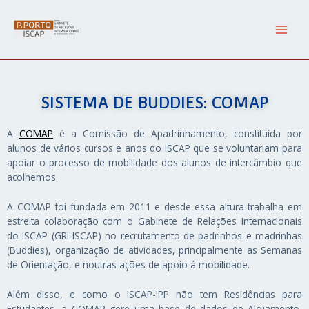
Skip
Main
to
content
Men
SISTEMA DE BUDDIES: COMAP
A
COMAP
é a Comissão de Apadrinhamento, constituída por
alunos de vários cursos e anos do ISCAP que se voluntariam para
apoiar o processo de mobilidade dos alunos de intercâmbio que
acolhemos.
A COMAP foi fundada em 2011 e desde essa altura trabalha em
estreita colaboração com o Gabinete de Relações Internacionais
do ISCAP (GRI-ISCAP) no recrutamento de padrinhos e madrinhas
(Buddies), organização de atividades, principalmente as Semanas
de Orientação, e noutras ações de apoio à mobilidade.
Além disso, e como o ISCAP-IPP não tem Residências para
Estudantes, a COMAP gere uma base de dados de Alojamento,